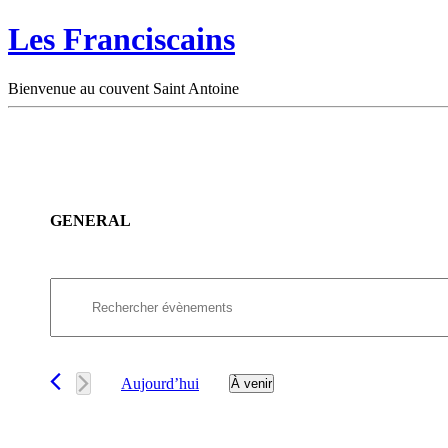
Les Franciscains
Bienvenue au couvent Saint Antoine
GENERAL
Recherche
Saisir
et
mot-
clé.
navigation
Rechercher
de
Évènements
Aujourd’hui
À venir
par
vues
Sélectionnez
mot-
une
Évènements
clé.
date.